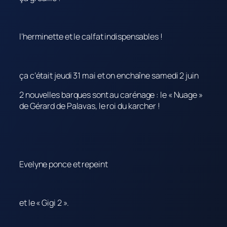
l’herminette et le calfat indispensables !
ça c’était jeudi 31 mai et on enchaîne samedi 2 juin
2 nouvelles barques sont au carénage : le « Nuage »
de Gérard de Palavas, le roi du karcher !
Evelyne ponce et repeint
et le « Gigi 2 ».