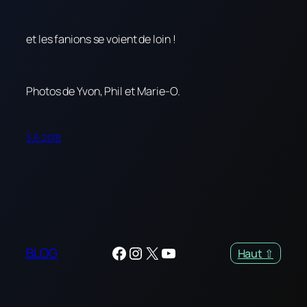
et les fanions se voient de loin !
Photos de Yvon, Phil et Marie-O.
3.6.2018
Facebook
Instagram
X
YouTube
BLOG
Haut ⇧