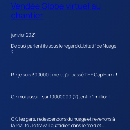
Vendée Globe virtuel au
chantier
janvier 2021
De quoi parlent ils sous le regard dubitatif de Nuage
?
R. : je suis 300000 ème et j’ai passé THE Cap Horn !!
G. : moi aussi … sur 10000000 (?), enfin 1 million ! !
OK, les gars, redescendons du nuage et revenons à
la réalité : le travail quotidien dans le froid et…