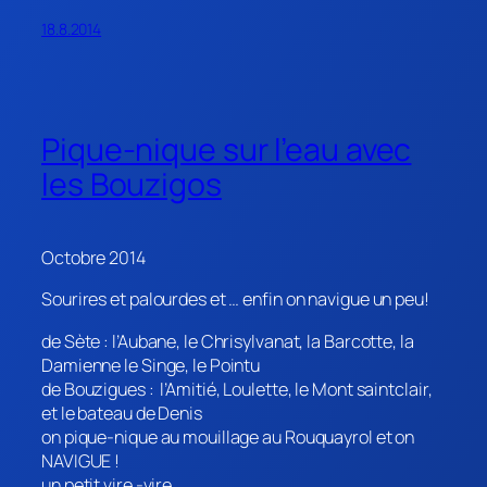
18.8.2014
Pique-nique sur l’eau avec
les Bouzigos
Octobre 2014
Sourires et palourdes et … enfin on navigue un peu!
de Sète : l’Aubane, le Chrisylvanat, la Barcotte, la
Damienne le Singe, le Pointu
de Bouzigues : l’Amitié, Loulette, le Mont saintclair,
et le bateau de Denis
on pique-nique au mouillage au Rouquayrol et on
NAVIGUE !
un petit vire -vire,