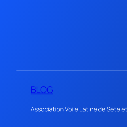
Aller
au
contenu
BLOG
Association Voile Latine de Sète e