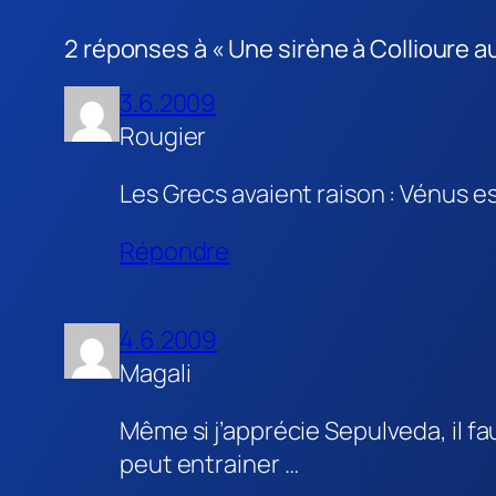
2 réponses à « Une sirène à Collioure a
3.6.2009
Rougier
Les Grecs avaient raison : Vénus e
Répondre
4.6.2009
Magali
Même si j’apprécie Sepulveda, il 
peut entrainer …