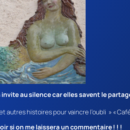
invite au silence
car elles savent le partag
t autres histoires pour vaincre l’oubli » « Caf
voir si on me laissera un commentaire ! ! !