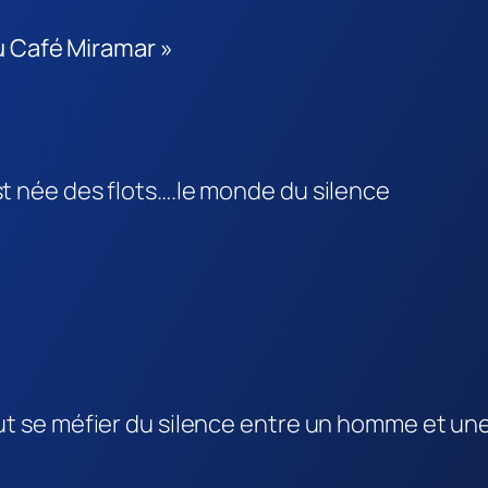
u Café Miramar »
st née des flots….le monde du silence
faut se méfier du silence entre un homme et u