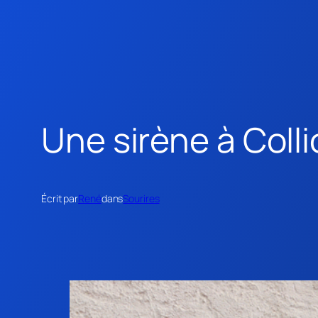
Une sirène à Coll
Écrit par
René
dans
Sourires