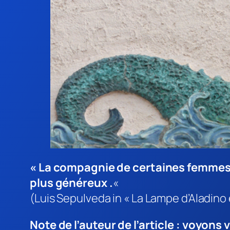
« La compagnie de certaines femmes 
plus généreux .
«
(Luis Sepulveda in « La Lampe d’Aladino e
Note de l’auteur de l’article : voyons 