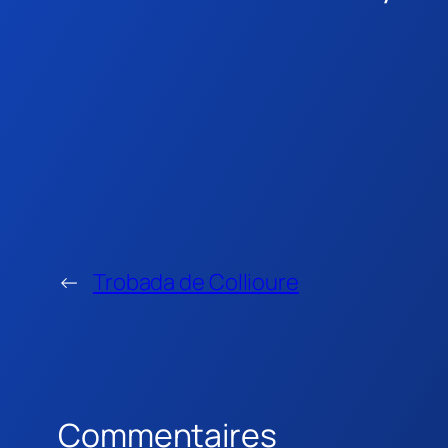
←
Trobada de Collioure
Commentaires