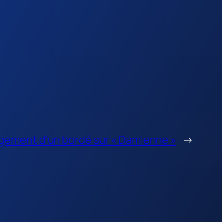
ement d’un bordé sur « Damienne »
→