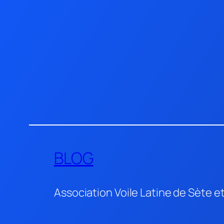
Aller
au
contenu
BLOG
Association Voile Latine de Sète e