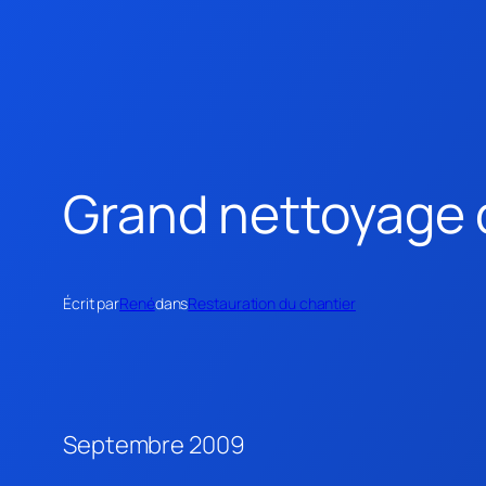
Grand nettoyage 
Écrit par
René
dans
Restauration du chantier
Septembre 2009