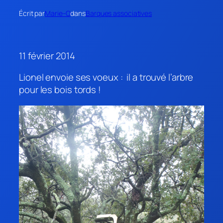
Écrit par
Marie-O
dans
Barques associatives
11 février 2014
Lionel envoie ses voeux : il a trouvé l’arbre
pour les bois tords !