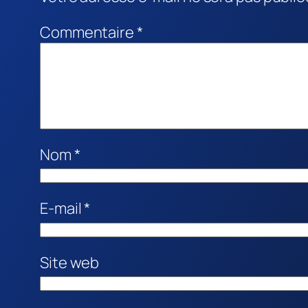
Commentaire
*
Nom
*
E-mail
*
Site web