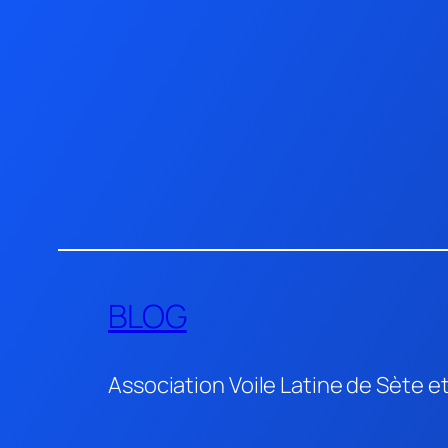
Aller
au
contenu
BLOG
Association Voile Latine de Sète e