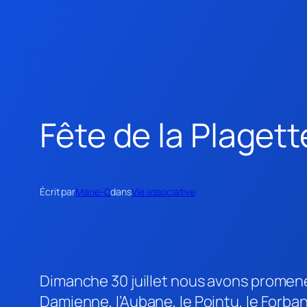
Fête de la Plagett
Écrit par
Marie-O
dans
Vie associative
Dimanche 30 juillet nous avons promené l
Damienne, l’Aubane, le Pointu, le Forba