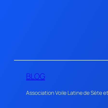
Aller
au
contenu
BLOG
Association Voile Latine de Sète e