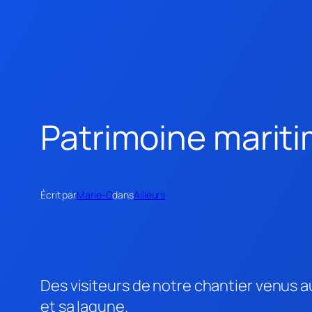
Patrimoine mariti
Écrit par
Marie-O
dans
Ailleurs
Des visiteurs de notre chantier venus 
et sa lagune.