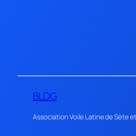
Aller
au
contenu
BLOG
Association Voile Latine de Sète e