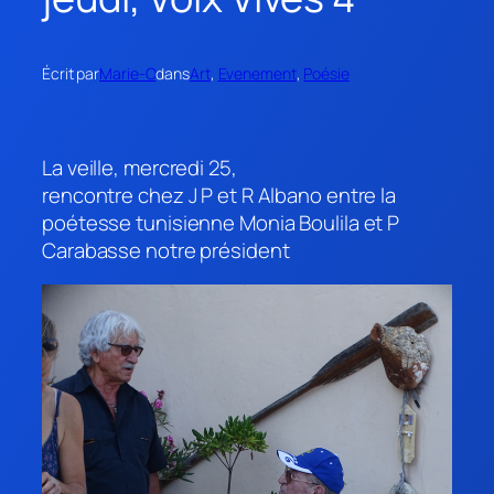
Écrit par
Marie-O
dans
Art
, 
Evenement
, 
Poésie
La veille, mercredi 25,
rencontre chez J P et R Albano entre la
poétesse tunisienne Monia Boulila et P
Carabasse notre président