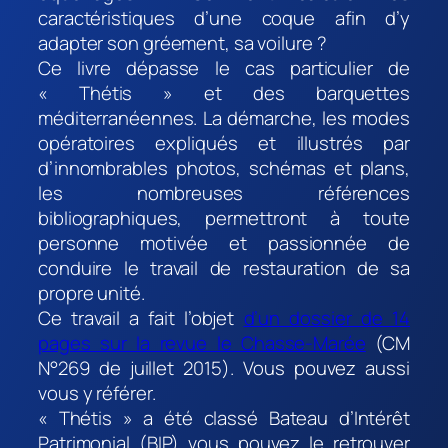
caractéristiques d’une coque afin d’y
adapter son gréement, sa voilure ?
Ce livre dépasse le cas particulier de
« Thétis » et des barquettes
méditerranéennes. La démarche, les modes
opératoires expliqués et illustrés par
d’innombrables photos, schémas et plans,
les nombreuses références
bibliographiques, permettront à toute
personne motivée et passionnée de
conduire le travail de restauration de sa
propre unité.
Ce travail a fait l’objet
d’un dossier de 14
pages sur la revue le Chasse-Marée
(CM
N°269 de juillet 2015). Vous pouvez aussi
vous y référer.
« Thétis » a été classé Bateau d’Intérêt
Patrimonial (BIP) vous pouvez le retrouver