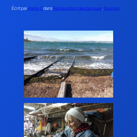
Écrit par
Marie-O
dans
Restauration des barques
, 
Sourires