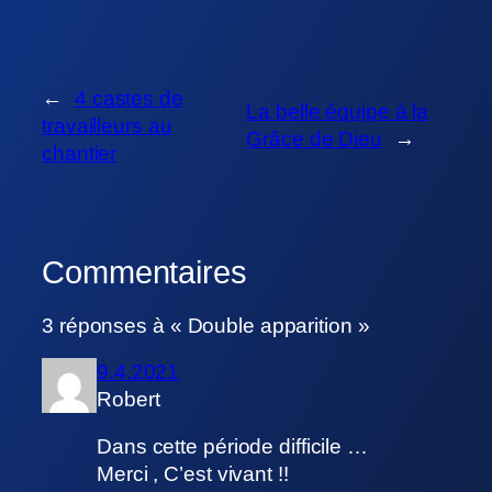
←
4 castes de
La belle équipe à la
travailleurs au
Grâce de Dieu
→
chantier
Commentaires
3 réponses à « Double apparition »
9.4.2021
Robert
Dans cette période difficile …
Merci , C’est vivant !!