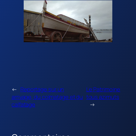
←
Reportage sur un
Le Patrimoine
arrivage, du colmatage et du
tous azimuts
calfatage
→