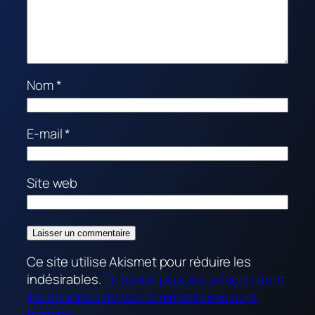
Nom
*
E-mail
*
Site web
Ce site utilise Akismet pour réduire les
indésirables.
En savoir plus sur la façon dont
les données de vos commentaires sont
traitées
.