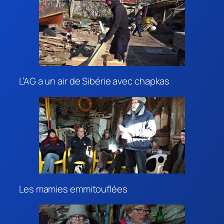
L’AG a un air de Sibérie avec chapkas
Les mamies emmitouflées