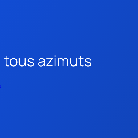
e tous azimuts
e