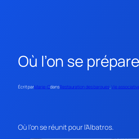
Où l’on se prépar
Écrit par
Marie-O
dans
Restauration des barques
, 
Vie associativ
Où l’on se réunit pour l’Albatros.