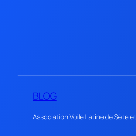
Aller
au
contenu
BLOG
Association Voile Latine de Sète e