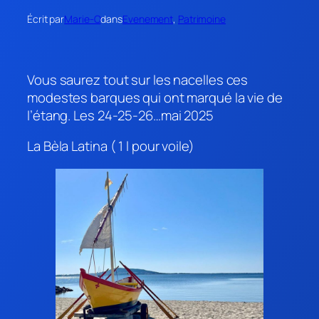
Écrit par
Marie-O
dans
Evenement
, 
Patrimoine
Vous saurez tout sur les nacelles ces
modestes barques qui ont marqué la vie de
l’étang. Les 24-25-26…mai 2025
La Bèla Latina ( 1 l pour voile)