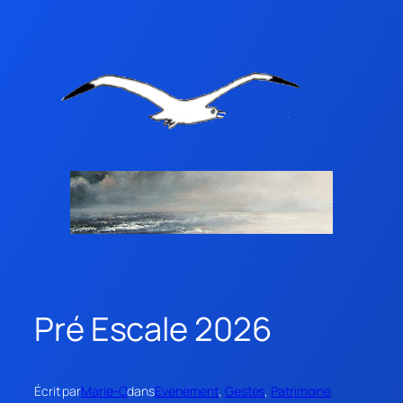
Pré Escale 2026
Écrit par
Marie-O
dans
Evenement
, 
Gestes
, 
Patrimoine