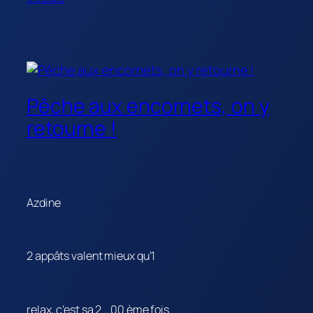
Pêche aux encornets, on y
retourne !
Azdine
2 appâts valent mieux qu’1
relax, c’est sa 2 …00 ème fois