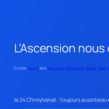
L’Ascension nous 
Écrit par
Marie-O
dans
Bélà Latina
, 
Chrisylvanat
, 
Forban
, 
Hébé
, 
le 24 Chrisylvanat , toujours aussi beau 