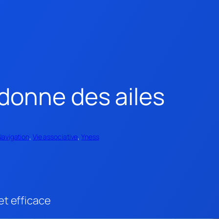
donne des ailes
Navigation
, 
Vie associative
, 
Yness
et efficace