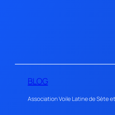
Aller
au
contenu
BLOG
Association Voile Latine de Sète e