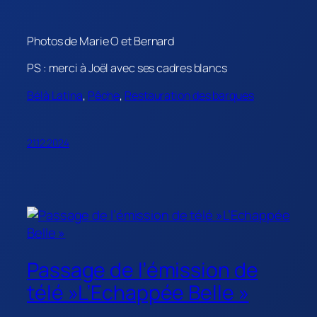
Photos de Marie O et Bernard
PS : merci à Joël avec ses cadres blancs
Bélà Latina
, 
Pêche
, 
Restauration des barques
21.12.2024
Passage de l’émission de
télé »L’Echappée Belle »