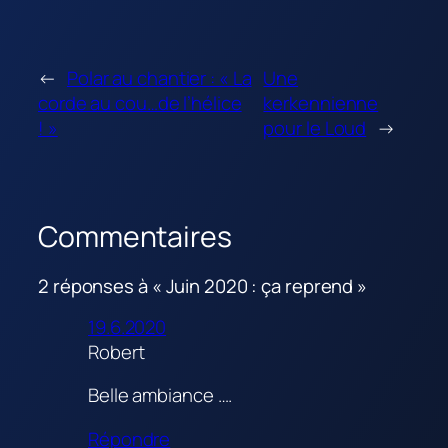
←
Polar au chantier : « La
Une
corde au cou…de l’hélice
kerkennienne
! »
pour le Loud
→
Commentaires
2 réponses à « Juin 2020 : ça reprend »
19.6.2020
Robert
Belle ambiance ….
Répondre