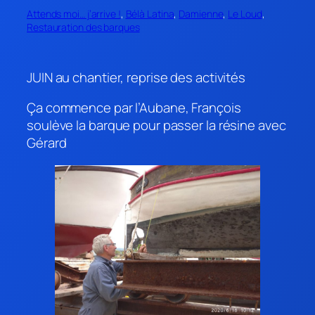
Attends moi… j’arrive !
, 
Bélà Latina
, 
Damienne
, 
Le Loud
, 
Restauration des barques
JUIN au chantier, reprise des activités
Ça commence par l’Aubane, François
soulève la barque pour passer la résine avec
Gérard