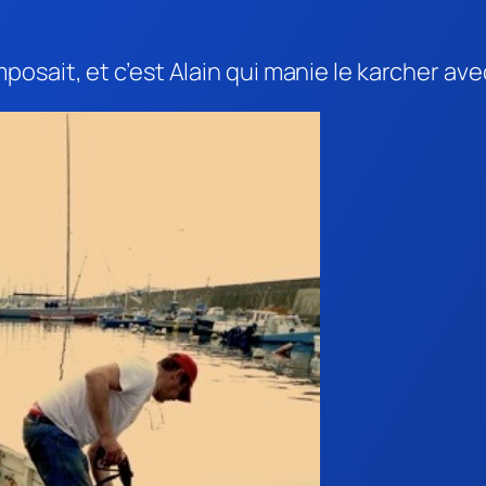
osait, et c’est Alain qui manie le karcher av