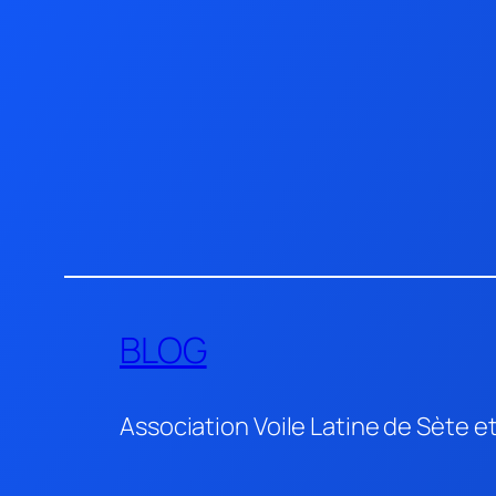
Aller
au
contenu
BLOG
Association Voile Latine de Sète e