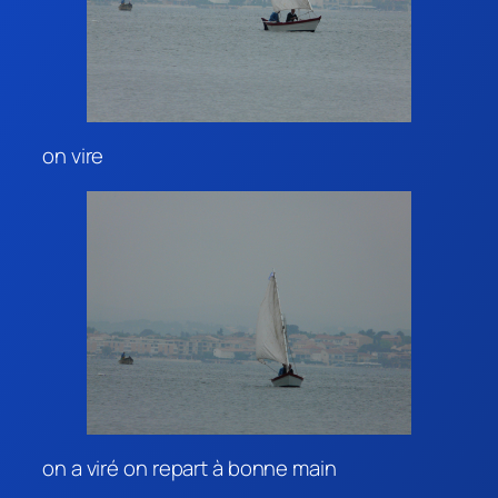
on vire
on a viré on repart à bonne main