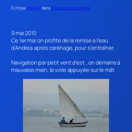
Écrit par
Marie-O
dans
Barques associatives
9 mai 2010
Ce 1er mai on profite de la remise à l’eau
d’Andrea après carénage, pour s’entraîner.
Navigation par petit vent d’est , on démarre à
mauvaise main, la voile appuyée sur le mât