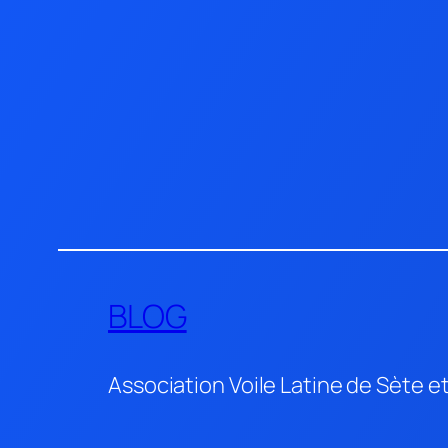
Aller
au
contenu
BLOG
Association Voile Latine de Sète e