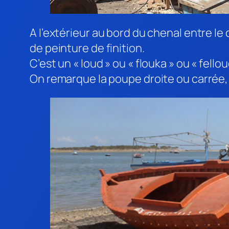
A l’extérieur au bord du chenal entre l
de peinture de finition.
C’est un « loud » ou « flouka » ou « fello
On remarque la poupe droite ou carrée, a