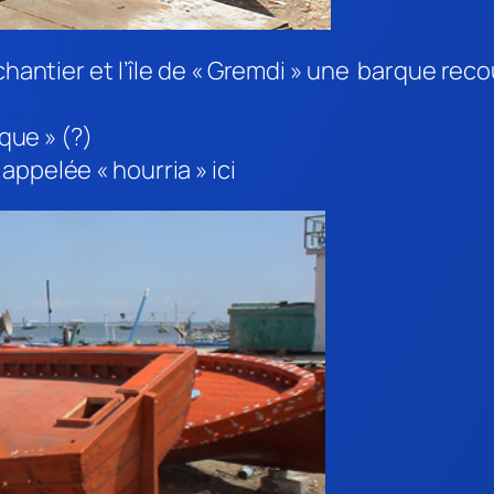
e chantier et l’île de « Gremdi » une barque r
uque » (?)
ppelée « hourria » ici