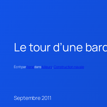
Le tour d’une bar
Écrit par
René
dans
Ailleurs
, 
Construction navale
Septembre 2011