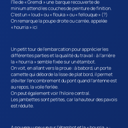
l’île de « Gremdi » une barque recouverte de
minium attend les couches de peinture de finition.
C’est un « loud » ou « flouka » ou « fellouque » (?)
On remarque la poupe droite ou carrée, appelée
« hourria » ici
Un petit tour de l’embarcation pour apprécier les
différentes parties et la qualité du travail : à l’arrière
la « hourria » semble fixée sur un étambot.
On voit, en allant vers la proue : à babord, un porte
camette qui déborde la lisse de plat bord, il permet
d’éviter l’encombrement du pont quand l’antenne est
au repos, la voile ferlée.
On peut également voir l’hiloire central.
Les jambettes sont petites, car la hauteur des pavois
est réduite.
A nouveau une vue sur l’étambot et la « hourria » :