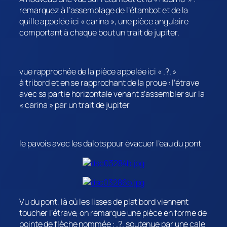
remarquez à l’assemblage de l’étambot et de la
quille appelée ici « carina », une pièce angulaire
comportant à chaque bout un trait de jupiter.
vue rapprochée de la pièce appelée ici « .?. »
à tribord et en se rapprochant de la proue : l’étrave
avec sa partie horizontale venant s’assembler sur la
« carina » par un trait de jupiter
le pavois avec les dalots pour évacuer l’eau du pont
Vu du pont, là où les lisses de plat bord viennent
toucher l’étrave, on remarque une pièce en forme de
pointe de flèche nommée : .?. soutenue par une cale