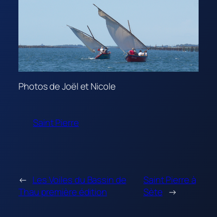
Photos de Joël et Nicole
Saint Pierre
←
Les Voiles du Bassin de
Saint Pierre à
Thau première édition
Sète
→