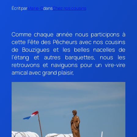
Écrit par
Marie-O
dans
Chez nos cousins
Comme chaque année nous participons à
cette Fête des Pêcheurs avec nos cousins
de Bouzigues et les belles nacelles de
l’étang et autres barquettes, nous les
retrouvons et naviguons pour un vire-vire
amical avec grand plaisir,