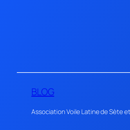
Aller
au
contenu
BLOG
Association Voile Latine de Sète e