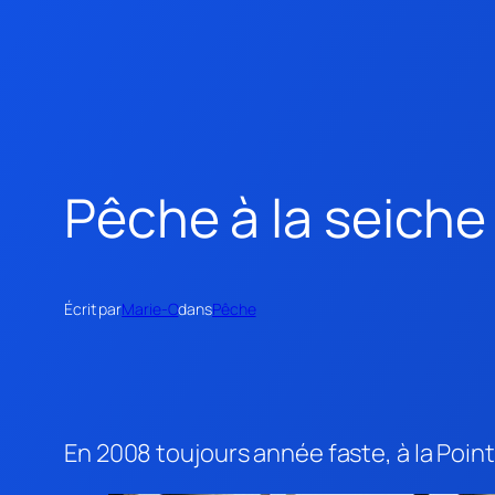
Pêche à la seiche
Écrit par
Marie-O
dans
Pêche
En 2008 toujours année faste, à la Poin