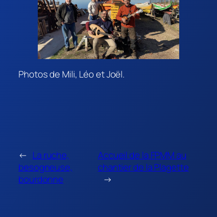
Photos de Mili, Léo et Joël.
←
La ruche,
Accueil de la FPMM au
besogneuse,
chantier de la Plagette
bourdonne
→