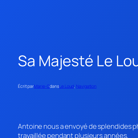
Sa Majesté Le Lo
Écrit par
Marie-O
dans
Le Loud
, 
Navigation
Antoine nous a envoyé de splendides pho
travaillée pendant plusieurs années.