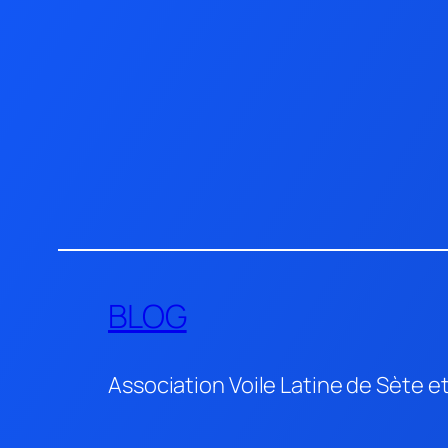
Aller
au
contenu
BLOG
Association Voile Latine de Sète e