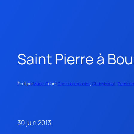
Saint Pierre à Bo
Écrit par
Marie-O
dans
Chez nos cousins
, 
Chrisylvanat
, 
Damien
30 juin 2013