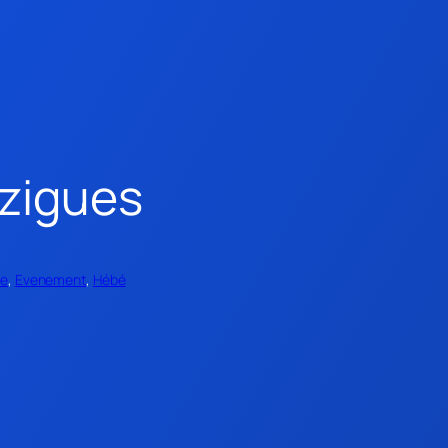
uzigues
ne
, 
Evenement
, 
Hébé