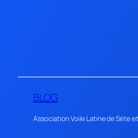
Aller
au
contenu
BLOG
Association Voile Latine de Sète e